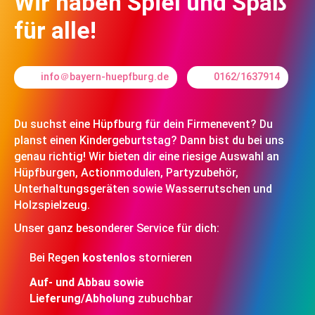
Wir haben Spiel und Spaß
für alle!
info＠bayern-huepfburg.de
0162/1637914
Du suchst eine Hüpfburg für dein Firmenevent? Du
planst einen Kindergeburtstag? Dann bist du bei uns
genau richtig! Wir bieten dir eine riesige Auswahl an
Hüpfburgen, Actionmodulen, Partyzubehör,
Unterhaltungsgeräten sowie Wasserrutschen und
Holzspielzeug.
Unser ganz besonderer Service für dich:
Bei Regen
kostenlos
stornieren
Auf- und Abbau sowie
Lieferung/Abholung
zubuchbar