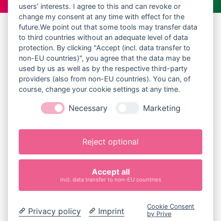
users' interests. I agree to this and can revoke or
change my consent at any time with effect for the
future.We point out that some tools may transfer data
to third countries without an adequate level of data
protection. By clicking "Accept (incl. data transfer to
non-EU countries)", you agree that the data may be
Hoppers GmbH
used by us as well as by the respective third-party
Hüpfburgen & Eventmodule
providers (also from non-EU countries). You can, of
Dietersdorf 1
course, change your cookie settings at any time.
85301 Schweitenkirchen
Necessary
Marketing
Telefon: 0162/1637914
www.bayern-huepfburg.de
Reject optional
info＠bayern-huepfburg.de
Impressum
Accept all
Datenschutz
incl. data transfer to non-EU countries
Cookie-Einstellungen
Mietvereinbarung
Cookie Consent
Privacy policy
Imprint
by Prive