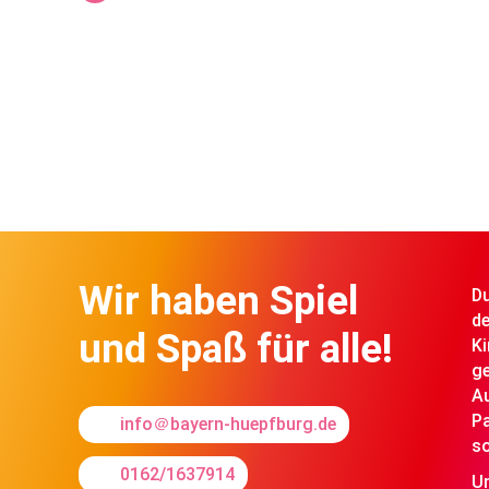
Wir haben Spiel
Du
de
und Spaß für alle!
Ki
ge
A
Pa
info＠bayern-huepfburg.de
so
0162/1637914
Un