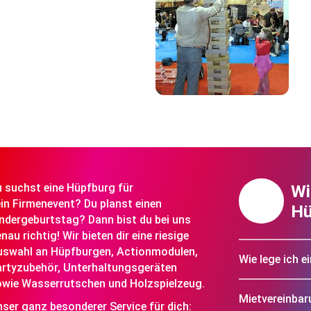
 suchst eine Hüpfburg für
Wi
in Firmenevent? Du planst einen
Hü
ndergeburtstag? Dann bist du bei uns
nau richtig! Wir bieten dir eine riesige
uswahl an Hüpfburgen, Actionmodulen,
Wie lege ich 
rtyzubehör, Unterhaltungsgeräten
wie Wasserrutschen und Holzspielzeug.
Mietvereinba
ser ganz besonderer Service für dich: