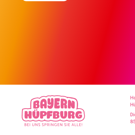
H
H
Di
8