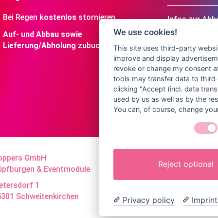
Bei Regen
kostenlos
stornieren
Infos zur Abh
We use cookies!
Auf- und Abbau sowie
Lieferung/Abholung
zubuchbar
Wo bekomme i
This site uses third-party websi
improve and display advertisemen
revoke or change my consent at 
tools may transfer data to third
clicking "Accept (incl. data tra
used by us as well as by the re
You can, of course, change your
oppers GmbH
Telefon: 0162/1637914
Reject optional
üpfburgen & Eventmodule
www.bayern-huepfburg.de
etersdorf 1
info＠bayern-huepfburg.d
5301 Schweitenkirchen
Privacy policy
Imprint