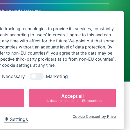
olung und Lieferung
ch mehr Ausstattung für meine Party?
te tracking technologies to provide its services, constantly
ts according to users' interests. I agree to this and can
any time with effect for the future.We point out that some
 countries without an adequate level of data protection. By
nsfer to non-EU countries)", you agree that the data may be
spective third-party providers (also from non-EU countries).
 cookie settings at any time.
Necessary
Marketing
Impressum
Accept all
Datenschutz
incl. data transfer to non-EU countries
Cookie-Einstellungen
e
Cookie Consent by Prive
Mietvereinbarung
Settings