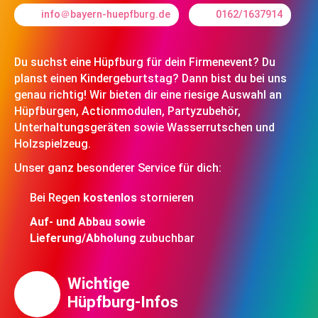
info＠bayern-huepfburg.de
0162/1637914
Du suchst eine Hüpfburg für dein Firmenevent? Du
planst einen Kindergeburtstag? Dann bist du bei uns
genau richtig! Wir bieten dir eine riesige Auswahl an
Hüpfburgen, Actionmodulen, Partyzubehör,
Unterhaltungsgeräten sowie Wasserrutschen und
Holzspielzeug.
Unser ganz besonderer Service für dich:
Bei Regen
kostenlos
stornieren
Auf- und Abbau sowie
Lieferung/Abholung
zubuchbar
Wichtige
Hüpfburg-Infos