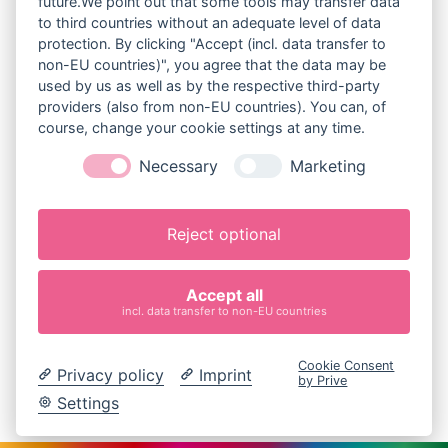
future.We point out that some tools may transfer data
to third countries without an adequate level of data
protection. By clicking "Accept (incl. data transfer to
non-EU countries)", you agree that the data may be
Hoppers GmbH
used by us as well as by the respective third-party
Hüpfburgen & Eventmodule
providers (also from non-EU countries). You can, of
Dietersdorf 1
course, change your cookie settings at any time.
85301 Schweitenkirchen
Necessary
Marketing
Telefon: 0162/1637914
www.bayern-huepfburg.de
Reject optional
info＠bayern-huepfburg.de
Impressum
Accept all
Datenschutz
incl. data transfer to non-EU countries
Cookie-Einstellungen
Mietvereinbarung
Cookie Consent
Privacy policy
Imprint
by Prive
Settings