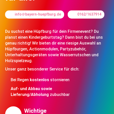
info＠bayern-huepfburg.de
0162/1637914
Du suchst eine Hüpfburg für dein Firmenevent? Du
planst einen Kindergeburtstag? Dann bist du bei uns
genau richtig! Wir bieten dir eine riesige Auswahl an
Hüpfburgen, Actionmodulen, Partyzubehör,
Unterhaltungsgeräten sowie Wasserrutschen und
Holzspielzeug.
Unser ganz besonderer Service für dich:
Bei Regen
kostenlos
stornieren
Auf- und Abbau sowie
Lieferung/Abholung
zubuchbar
Wichtige